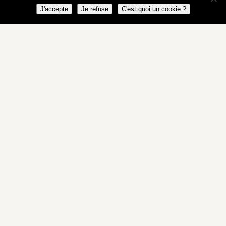
J'accepte
Je refuse
C'est quoi un cookie ?
11-05-2019
Foyer Culturel de Péruwelz